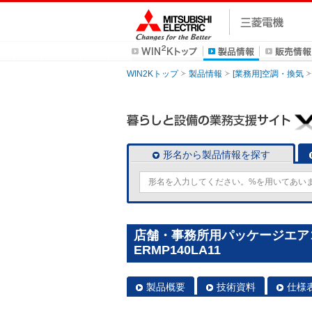
WIN2Kトップ
製品情報
[業務用]空調・換気
形名から製品情報を探す
店舗・事務所用パッケージエアコン(M
ERMP140LA11
製品概要
技術資料
仕様