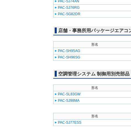
PAC-SJ74AN
PAC-SJ76RG
PAC-SG82DR
店舗・事務所用パッケージエアコン(Mr
形名
PAC-SH95AG
PAC-SH96SG
空調管理システム 制御用別売部品
形名
PAC-SL83GW
PAC-SJ98MA
形名
PAC-SJ77ESS