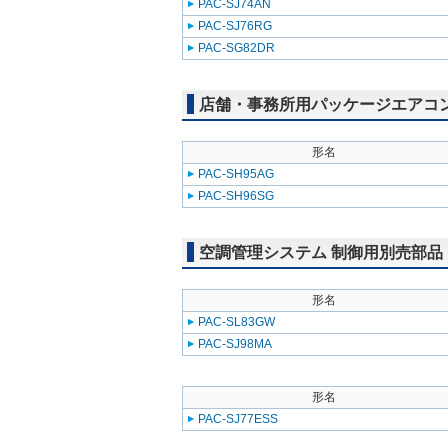
PAC-SJ74AN
PAC-SJ76RG
PAC-SG82DR
店舗・事務所用パッケージエアコン(Mr
形名
PAC-SH95AG
PAC-SH96SG
空調管理システム 制御用別売部品
形名
PAC-SL83GW
PAC-SJ98MA
形名
PAC-SJ77ESS