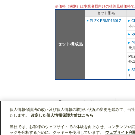
※価格（税別）は事業者様向けの積算見積価格で
セット形名
PLZX-ERMP160LZ
C
ネル
P
P
セット構成品
天
PU
外ユ
S
）
個人情報保護法の改正及び個人情報の取扱い状況の変更を鑑みて、当社
WIN2Kトップ
製品情報
[業務用]空調・換気
たします。
改定した個人情報保護方針はこちら
当社では、お客様のウェブサイトでの体験を向上させ、コンテンツや広
ックを分析するために、クッキーを使用しています。
ウェブサイト利