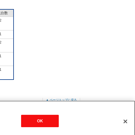
成台数
2
1
2
1
1
▲ ページトップに戻る
PUZ-ERMP160LA11
OK