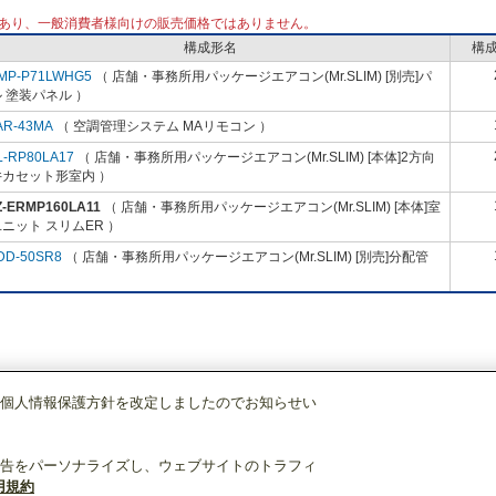
あり、一般消費者様向けの販売価格ではありません。
構成形名
構
MP-P71LWHG5
（ 店舗・事務所用パッケージエアコン(Mr.SLIM) [別売]パ
 塗装パネル ）
AR-43MA
（ 空調管理システム MAリモコン ）
L-RP80LA17
（ 店舗・事務所用パッケージエアコン(Mr.SLIM) [本体]2方向
井カセット形室内 ）
Z-ERMP160LA11
（ 店舗・事務所用パッケージエアコン(Mr.SLIM) [本体]室
ニット スリムER ）
DD-50SR8
（ 店舗・事務所用パッケージエアコン(Mr.SLIM) [別売]分配管
個人情報保護方針を改定しましたのでお知らせい
店舗・事務所用パッケージエアコン(Mr.SLIM)
[本体]室外ユニット
スリムER
告をパーソナライズし、ウェブサイトのトラフィ
用規約