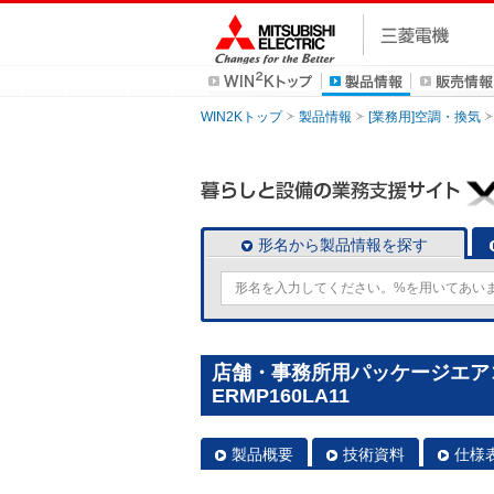
WIN2Kトップ
製品情報
[業務用]空調・換気
形名から製品情報を探す
店舗・事務所用パッケージエアコン(M
ERMP160LA11
製品概要
技術資料
仕様