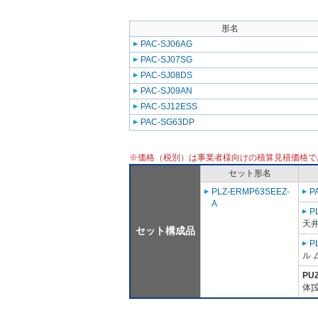
形名
PAC-SJ06AG
PAC-SJ07SG
PAC-SJ08DS
PAC-SJ09AN
PAC-SJ12ESS
PAC-SG63DP
※価格（税別）は事業者様向けの積算見積価格で
セット形名
PLZ-ERMP63SEEZ-
P
A
P
天
セット構成品
P
ル 
PU
体]