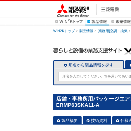
WIN2Kトップ
製品情報
[業務用]空調・換気
形名から製品情報を探す
店舗・事務所用パッケージエアコン(M
ERMP63SKA11-A
製品概要
技術資料
仕様