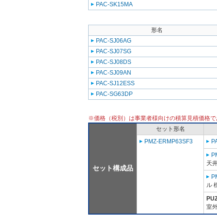
PAC-SK15MA
形名
PAC-SJ06AG
PAC-SJ07SG
PAC-SJ08DS
PAC-SJ09AN
PAC-SJ12ESS
PAC-SG63DP
※価格（税別）は事業者様向けの積算見積価格で
セット形名
PMZ-ERMP63SF3
P
P
天
セット構成品
P
ル 
PU
室外