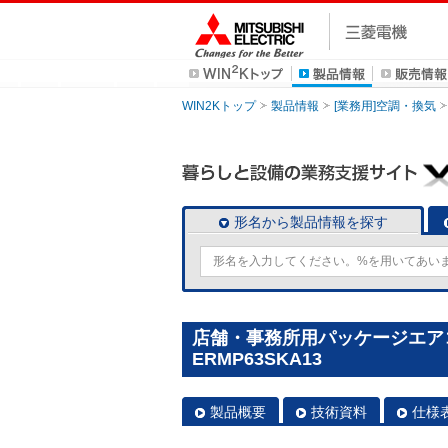
WIN2Kトップ
製品情報
[業務用]空調・換気
形名から製品情報を探す
店舗・事務所用パッケージエアコン(M
ERMP63SKA13
製品概要
技術資料
仕様