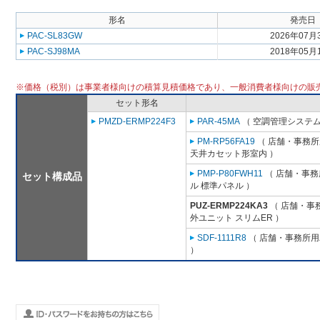
形名
発売日
PAC-SL83GW
2026年07月
PAC-SJ98MA
2018年05月
※価格（税別）は事業者様向けの積算見積価格であり、一般消費者様向けの販
セット形名
PMZD-ERMP224F3
PAR-45MA
（ 空調管理システム
PM-RP56FA19
（ 店舗・事務所用
天井カセット形室内 ）
PMP-P80FWH11
（ 店舗・事務所
セット構成品
ル 標準パネル ）
PUZ-ERMP224KA3
（ 店舗・事務
外ユニット スリムER ）
SDF-1111R8
（ 店舗・事務所用パ
）