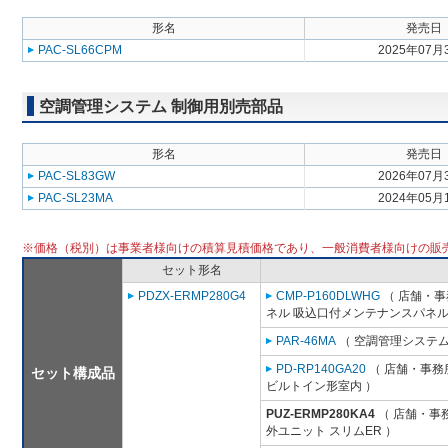
形名
発売日
PAC-SL66CPM
2025年07月
空調管理システム 制御用別売部品
形名
発売日
PAC-SL83GW
2026年07月
PAC-SL23MA
2024年05月
※価格（税別）は事業者様向けの積算見積価格であり、一般消費者様向けの販
セット形名
PDZX-ERMP280G4
CMP-P160DLWHG
（ 店舗・事務
ネル 吸込口付メンテナンスパネル
PAR-46MA
（ 空調管理システム
PD-RP140GA20
（ 店舗・事務所
セット構成品
ビルトイン形室内 ）
PUZ-ERMP280KA4
（ 店舗・事務
外ユニット スリムER ）