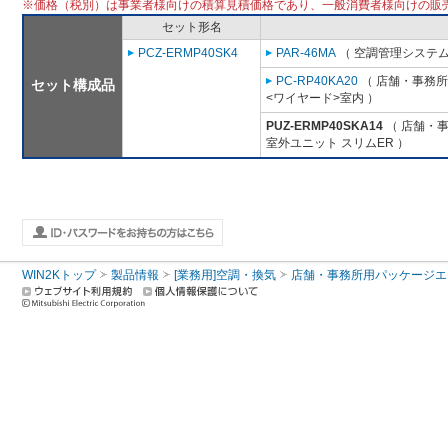
※価格（税別）は事業者様向けの積算見積価格であり、一般消費者様向けの販
セット形名
PCZ-ERMP40SK4
PAR-46MA
（ 空調管理システム
PC-RP40KA20
（ 店舗・事務所用
セット構成品
<ワイヤード>室内 ）
PUZ-ERMP40SKA14
（ 店舗・事務
室外ユニット スリムER ）
WIN2Kトップ
製品情報
[業務用]空調・換気
店舗・事務所用パッケージエアコン