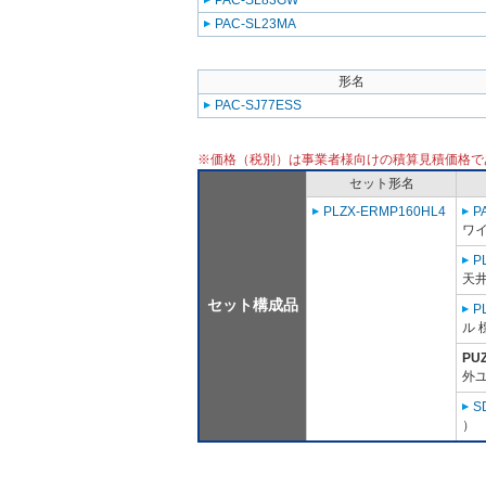
PAC-SL83GW
PAC-SL23MA
形名
PAC-SJ77ESS
※価格（税別）は事業者様向けの積算見積価格で
セット形名
PLZX-ERMP160HL4
P
ワ
P
天井
セット構成品
P
ル 
PU
外ユ
S
）