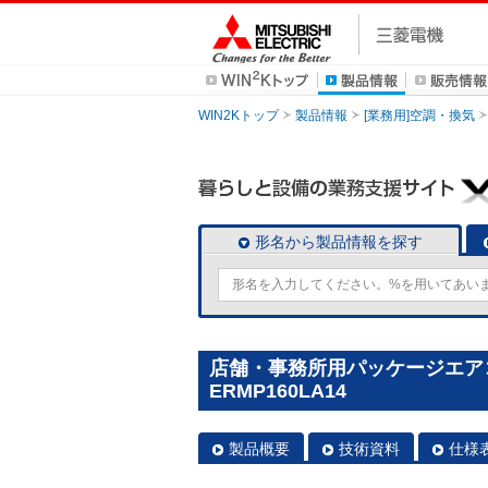
WIN2Kトップ
製品情報
[業務用]空調・換気
形名から製品情報を探す
店舗・事務所用パッケージエアコン(M
ERMP160LA14
製品概要
技術資料
仕様