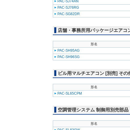
PAC-SJ74AN
PAC-SJ76RG
PAC-SG82DR
店舗・事務所用パッケージエアコン(Mr
形名
PAC-SH95AG
PAC-SH96SG
ビル用マルチエアコン [別売] その
形名
PAC-SL65CPM
空調管理システム 制御用別売部品
形名