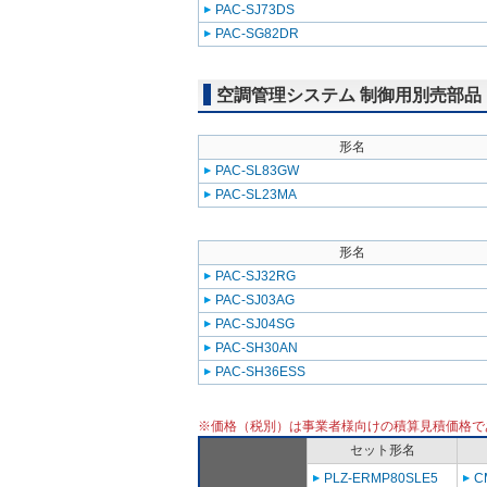
PAC-SJ73DS
PAC-SG82DR
空調管理システム 制御用別売部品
形名
PAC-SL83GW
PAC-SL23MA
形名
PAC-SJ32RG
PAC-SJ03AG
PAC-SJ04SG
PAC-SH30AN
PAC-SH36ESS
※価格（税別）は事業者様向けの積算見積価格で
セット形名
PLZ-ERMP80SLE5
C