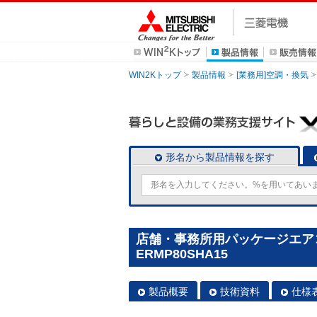
WIN2Kトップ
製品情報
[業務用]空調・換気
形名から製品情報を探す
店舗・事務所用パッケージエアコン(M
ERMP80SHA15
製品概要
技術資料
仕様