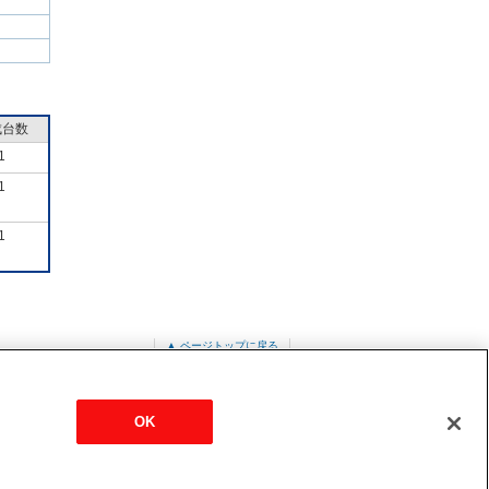
成台数
1
1
1
▲ ページトップに戻る
専用
PU-CRMP63KA4
OK