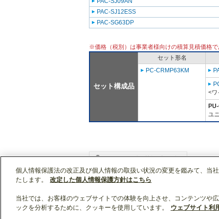
PAC-SJ09AN
PAC-SJ12ESS
PAC-SG63DP
※価格（税別）は事業者様向けの積算見積価格で
セット形名
PC-CRMP63KM
P
P
セット構成品
<ワ
PU
ユニ
個人情報保護法の改正及び個人情報の取扱い状況の変更を鑑みて、当社
WIN2Kトップ
製品情報
[業務用]空調・換気
たします。
改定した個人情報保護方針はこちら
当社では、お客様のウェブサイトでの体験を向上させ、コンテンツや広
ックを分析するために、クッキーを使用しています。
ウェブサイト利
クリップリスト
0
0
製品：
/ 資料：