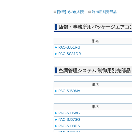
[別売] その他別売
制御用別売部品
店舗・事務所用パッケージエアコン(Mr
形名
PAC-SJ51RG
PAC-SG81DR
空調管理システム 制御用別売部品
形名
PAC-SJ69MA
形名
PAC-SJ06AG
PAC-SJ07SG
PAC-SJ08DS