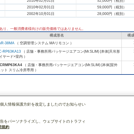
2010年02月01日
52,000円（税別）
2010年02月01日
59,000円（税別）
2002年10月01日
28,000円（税別）
あり、一般消費者様向けの販売価格ではありません。
構成形名
構
AR-38MA
（ 空調管理システム MAリモコン ）
C-RP63KA13
（ 店舗・事務所用パッケージエアコン(Mr.SLIM) [本体]天吊形
イヤード>室内 ）
-CRMP63KA4
（ 店舗・事務所用パッケージエアコン(Mr.SLIM) [本体]室外
ット スリム冷房専用 ）
個人情報保護方針を改定しましたのでお知らせい
店舗・事務所用パッケージエアコン(Mr.SLIM)
[本体]室外ユニット
スリム冷房
告をパーソナライズし、ウェブサイトのトラフィ
用規約