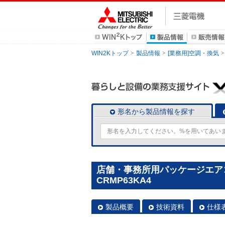
WIN2Kトップ
製品情報
[業務用]空調・換気
形名から製品情報を探す
店舗・事務所用パッケージエアコン(
CRMP63KA4
製品概要
技術資料
仕様