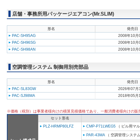
店舗・事務所用パッケージエアコン(Mr.SLIM)
形名
発売日
PAC-SH95AG
2008年10月
PAC-SH96SG
2008年10月
PAC-SH98AN
2008年10月
空調管理システム 制御用別売部品
形名
発売日
PAC-SL83GW
2026年07月
PAC-SJ98MA
2018年05月
※価格（税別）は事業者様向けの積算見積価格であり、一般消費者様向けの販
セット形名
PLZ-HRMP80LFZ
CMP-P71LWEG5
（ ビル用マル
PAR-43MA
（ 空調管理システム