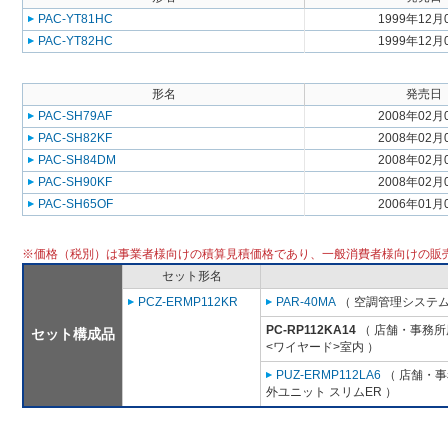
PAC-YT81HC
1999年12月
PAC-YT82HC
1999年12月
形名
発売日
PAC-SH79AF
2008年02月
PAC-SH82KF
2008年02月
PAC-SH84DM
2008年02月
PAC-SH90KF
2008年02月
PAC-SH65OF
2006年01月
※価格（税別）は事業者様向けの積算見積価格であり、一般消費者様向けの販
セット形名
PCZ-ERMP112KR
PAR-40MA
（ 空調管理システム
PC-RP112KA14
（ 店舗・事務所用
セット構成品
<ワイヤード>室内 ）
PUZ-ERMP112LA6
（ 店舗・事務
外ユニット スリムER ）