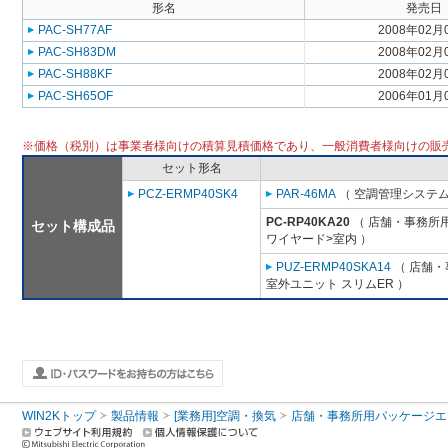
形名
発売日
PAC-SH77AF
2008年02月
PAC-SH83DM
2008年02月
PAC-SH88KF
2008年02月
PAC-SH65OF
2006年01月
※価格（税別）は事業者様向けの積算見積価格であり、一般消費者様向けの販
セット形名
PCZ-ERMP40SK4
PAR-46MA
（ 空調管理システム
PC-RP40KA20
（ 店舗・事務所用パ
セット構成品
ワイヤード>室内 ）
PUZ-ERMP40SKA14
（ 店舗・事
室外ユニット スリムER ）
WIN2Kトップ
製品情報
[業務用]空調・換気
店舗・事務所用パッケージエアコン