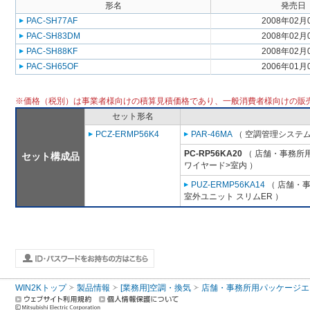
形名
発売日
PAC-SH77AF
2008年02月
PAC-SH83DM
2008年02月
PAC-SH88KF
2008年02月
PAC-SH65OF
2006年01月
※価格（税別）は事業者様向けの積算見積価格であり、一般消費者様向けの販
セット形名
PCZ-ERMP56K4
PAR-46MA
（ 空調管理システム
PC-RP56KA20
（ 店舗・事務所用パ
セット構成品
ワイヤード>室内 ）
PUZ-ERMP56KA14
（ 店舗・事務
室外ユニット スリムER ）
WIN2Kトップ
製品情報
[業務用]空調・換気
店舗・事務所用パッケージエアコン