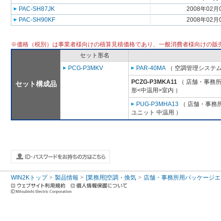
PAC-SH87JK
2008年02月
PAC-SH90KF
2008年02月
※価格（税別）は事業者様向けの積算見積価格であり、一般消費者様向けの販
セット形名
PCG-P3MKV
PAR-40MA
（ 空調管理システム
PCZG-P3MKA11
（ 店舗・事務所用
セット構成品
形<中温用>室内 ）
PUG-P3MHA13
（ 店舗・事務所用
ユニット 中温用 ）
WIN2Kトップ
製品情報
[業務用]空調・換気
店舗・事務所用パッケージエアコン