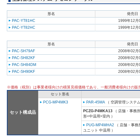
形名
発売日
PAC-YT81HC
1999年12月
PAC-YT82HC
1999年12月
形名
発売日
PAC-SH79AF
2008年02月
PAC-SH82KF
2008年02月
PAC-SH84DM
2008年02月
PAC-SH90KF
2008年02月
※価格（税別）は事業者様向けの積算見積価格であり、一般消費者様向けの販
セット形名
PCG-MP4MK3
PAR-45MA
（ 空調管理システム
PCZG-P4MKA13
（ 店舗・事務所用
セット構成品
形<中温用>室内 ）
PUG-MP4MHA2
（ 店舗・事務所
ユニット 中温用 ）