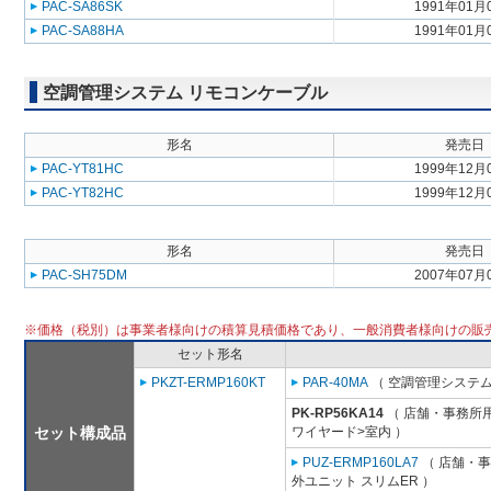
PAC-SA86SK
1991年01月
PAC-SA88HA
1991年01月
空調管理システム リモコンケーブル
形名
発売日
PAC-YT81HC
1999年12月
PAC-YT82HC
1999年12月
形名
発売日
PAC-SH75DM
2007年07月
※価格（税別）は事業者様向けの積算見積価格であり、一般消費者様向けの販
セット形名
PKZT-ERMP160KT
PAR-40MA
（ 空調管理システム
PK-RP56KA14
（ 店舗・事務所用パ
セット構成品
ワイヤード>室内 ）
PUZ-ERMP160LA7
（ 店舗・事務
外ユニット スリムER ）