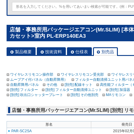
店舗・事務所用パッケージエアコン(Mr.SLIM) [
カセット>室内 PL-ERP140EA3
製品概要
技術資料
仕様表
別売品
ワイヤレスリモコン操作部
ワイヤレスリモコン受光部
ワイヤレスリ
ムーブアイ付パネル（自動昇降用）
フィルター自動清掃ユニット用パネ
自動昇降用パネル
その他
[別売] 配線キット
高性能フィルター（
[別売] フィルター
[別売] フィルター自動清掃ユニット
[別売] 加湿器
[別売] 吹出口シャッタープレート
[別売] その他別売
MAリモコン
店舗・事務所用パッケージエアコン(Mr.SLIM) [別売]
形名
発売日
PAR-SC2SA
2015年02月