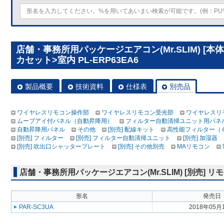
店舗・事務所用パッケージエアコン(Mr.SLIM) [
カセット>室内 PL-ERP63EA6
製品概要
技術資料
仕様表
別売品
ワイヤレスリモコン操作部
ワイヤレスリモコン受光部
ワイヤレスリ
ムーブアイ付パネル（自動昇降用）
フィルター自動清掃ユニット用パネ
自動昇降用パネル
その他
[別売] 配線キット
高性能フィルター（
[別売] フィルター
[別売] フィルター自動清掃ユニット
[別売] 加湿器
[別売] 吹出口シャッタープレート
[別売] その他別売
MAリモコン
店舗・事務所用パッケージエアコン(Mr.SLIM) [別売]
形名
発売日
PAR-SC3UA
2018年05月