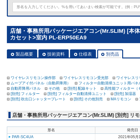
店舗・事務所用パッケージエアコン(Mr.SLIM) [
カセット>室内 PL-ERP50EA9
製品概要
技術資料
仕様表
別売品
ワイヤレスリモコン操作部
ワイヤレスリモコン受光部
ワイヤレスリ
ムーブアイ付パネル（自動昇降用）
フィルター自動清掃ユニット用パネ
自動昇降用パネル
その他
[別売] 配線キット
高性能フィルター（
[別売] フィルター
[別売] フィルター自動清掃ユニット
[別売] 加湿器
[別売] 吹出口シャッタープレート
[別売] その他別売
MAリモコン
店舗・事務所用パッケージエアコン(Mr.SLIM) [別売]
形名
発売日
PAR-SC4UA
2021年05月