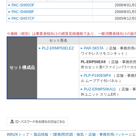
PAC-SH65OF
2006年01月
PAC-SH66BF
2006年01月
PAC-SH57CF
2005年12月
※価格（税別）は事業者様向けの積算見積価格であり、一般消費者様向けの販
セット形名
PLZ-ERMP50ELEZ
PAR-SK5TA
（ 店舗・事務所用パッ
ワイヤレスリモコンキット ）
PL-ERP50EA9
（ 店舗・事務所用パ
セット構成品
井カセット形<ファインパワーカセ
PLP-P160EWF4
（ 店舗・事務所
ル ムーブアイ付パネル ）
PUZ-ERMP50KA11
（ 店舗・事務
外ユニット スリムER ）
WIN2Kトップ
製品情報
[業務用]空調・換気
店舗・事務所用パッケージエアコン