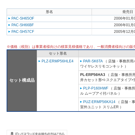
形名
発売日
PAC-SH65OF
2006年01月
PAC-SH66BF
2006年01月
PAC-SH57CF
2005年12月
※価格（税別）は事業者様向けの積算見積価格であり、一般消費者様向けの販
セット形名
PLZ-ERMP56HLE4
PAR-SK6TA
（ 店舗・事務所用パッ
ワイヤレスリモコンキット ）
PL-ERP56HA3
（ 店舗・事務所用パ
セット構成品
井カセット形<i-スクエアタイプ>
PLP-P160HWF
（ 店舗・事務所用
ル ムーブアイ付パネル ）
PUZ-ERMP56KA14
（ 店舗・事務
室外ユニット スリムER ）