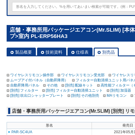
店舗・事務所用パッケージエアコン(Mr.SLIM) [本
プ>室内 PL-ERP56HA3
製品概要
技術資料
仕様表
別売品
ワイヤレスリモコン操作部
ワイヤレスリモコン受光部
ワイヤレスリ
ムーブアイ付パネル（自動昇降用）
フィルター自動清掃ユニット用パネ
自動昇降用パネル
その他
[別売] 配線キット
高性能フィルター（
[別売] フィルター
[別売] フィルター自動清掃ユニット
[別売] 加湿器
[別売] 吹出口シャッタープレート
[別売] その他別売
MAリモコン
店舗・事務所用パッケージエアコン(Mr.SLIM) [別売]
形名
発売日
PAR-SC4UA
2021年05月