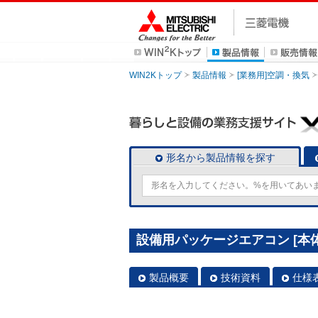
WIN2Kトップ
製品情報
[業務用]空調・換気
形名から製品情報を探す
設備用パッケージエアコン [本体]
製品概要
技術資料
仕様