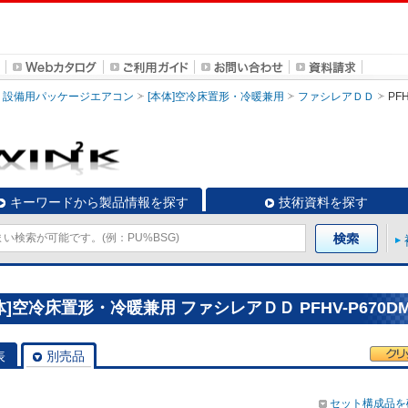
設備用パッケージエアコン
[本体]空冷床置形・冷暖兼用
ファシレアＤＤ
PF
キーワードから製品情報を探す
技術資料を探す
空冷床置形・冷暖兼用 ファシレアＤＤ PFHV-P670DM
表
別売品
セット構成品を