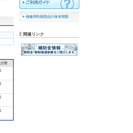
補修用性能部品の保有期限
関連リンク
成台数
1
1
1
1