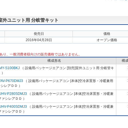
 室外ユニット用 分岐管キット
発売日
価格
2016年04月28日
オープン価格
あり、一般消費者様向けの販売価格ではありません。
構成形名
構
MY-S100BKJ
（ 設備用パッケージエアコン [別売]室外ユニット用 分岐管キ
 ）
FAV-P670DMJ3
（ 設備用パッケージエアコン [本体]空冷床置形・冷暖兼用
シレアＤＤ ）
UHV-P280SDMJ3
（ 設備用パッケージエアコン [本体]空冷床置形・冷暖兼
ファシレアＤＤ ）
UHV-P400SDMJ3
（ 設備用パッケージエアコン [本体]空冷床置形・冷暖兼
ファシレアＤＤ ）