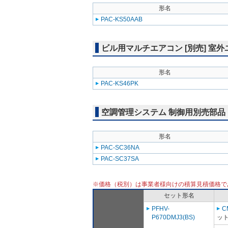
形名
PAC-KS50AAB
ビル用マルチエアコン [別売] 室
形名
PAC-KS46PK
空調管理システム 制御用別売部品
形名
PAC-SC36NA
PAC-SC37SA
※価格（税別）は事業者様向けの積算見積価格で
セット形名
PFHV-
C
P670DMJ3(BS)
ット