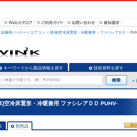
設備用パッケージエアコン
[本体]空冷床置形・冷暖兼用
ファシレアＤＤ
PU
キーワードから製品情報を探す
技術資料を探す
]空冷床置形・冷暖兼用 ファシレアＤＤ PUHV-
表
別売品