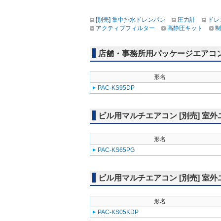
[別売] 集中排水ドレンパン
圧力計
ドレ
アクティブフィルター
高静圧キット
制
店舗・事務所用パッケージエアコン(Mr
形名
PAC-KS95DP
ビル用マルチエアコン [別売] 室
形名
PAC-KS65PG
ビル用マルチエアコン [別売] 室
形名
PAC-KS05KDP