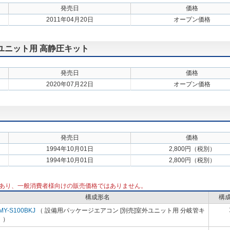
発売日
価格
2011年04月20日
オープン価格
外ユニット用 高静圧キット
発売日
価格
2020年07月22日
オープン価格
発売日
価格
1994年10月01日
2,800円（税別）
1994年10月01日
2,800円（税別）
あり、一般消費者様向けの販売価格ではありません。
構成形名
構
MY-S100BKJ
（ 設備用パッケージエアコン [別売]室外ユニット用 分岐管キ
 ）