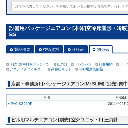
設備用パッケージエアコン [本体]空冷床置形・冷暖兼用 
BS
製品概要
技術資料
仕様表
別売品
[別売] 集中排水ドレンパン
圧力計
ドレンパン
背面用網
ベー
アクティブフィルター
高静圧キット
制御用別売部品
店舗・事務所用パッケージエアコン(Mr.SLIM) [別売] 
形名
発売日
PAC-KS95DP
2011年04月
ビル用マルチエアコン [別売] 室外ユニット用 圧力計