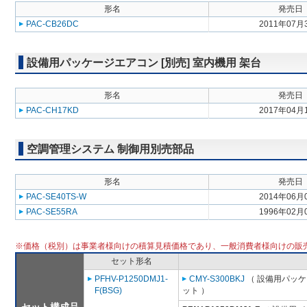
形名
発売日
PAC-CB26DC
2011年07月
設備用パッケージエアコン [別売] 室内機用 架台
形名
発売日
PAC-CH17KD
2017年04月
空調管理システム 制御用別売部品
形名
発売日
PAC-SE40TS-W
2014年06月
PAC-SE55RA
1996年02月
※価格（税別）は事業者様向けの積算見積価格であり、一般消費者様向けの販
セット形名
PFHV-P1250DMJ1-
CMY-S300BKJ
（ 設備用パッケ
F(BSG)
ット ）