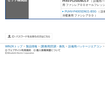
セット構成品
PFAV-P1250DMJ1-F
（ 設備用パ
用 ファシレアＤＤオールフレッシ
PUHV-P400SDMJ1-BSG
（ 設
冷暖兼用 ファシレアＤＤ ）
WIN2Kトップ
製品情報
[業務用]空調・換気
設備用パッケージエアコン