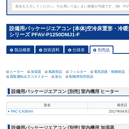
設備用パッケージエアコン [本体]空冷床置形・冷
シリーズ PFAV-P1250DMJ1-F
製品概要
技術資料
仕様表
別売品
ヒーター
加湿器
風路部品
フィルター
電気回路・制御部品
霜取運転出力コネクター
架台
制御用別売部品
設備用パッケージエアコン [別売] 室内機用 ヒーター
形名
発売日
PAC-CA38XH
2017年04月
設備用パッケージエアコン [別売] 室内機用 加湿器