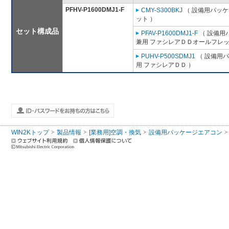
PFHV-P1600DMJ1-F
CMY-S300BKJ
（ 設備用パッケ
ット ）
セット構成品
PFAV-P1600DMJ1-F
（ 設備用
兼用 ファシレアＤＤオールフレッ
PUHV-P500SDMJ1
（ 設備用パ
用 ファシレアＤＤ ）
WIN2Kトップ
製品情報
[業務用]空調・換気
設備用パッケージエアコン