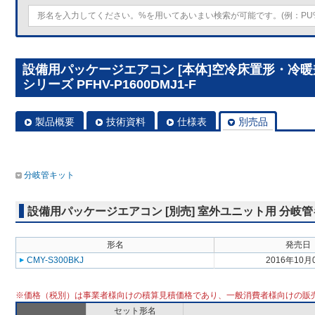
設備用パッケージエアコン [本体]空冷床置形・冷
シリーズ PFHV-P1600DMJ1-F
製品概要
技術資料
仕様表
別売品
分岐管キット
設備用パッケージエアコン [別売] 室外ユニット用 分岐
形名
発売日
CMY-S300BKJ
2016年10月
※価格（税別）は事業者様向けの積算見積価格であり、一般消費者様向けの販
セット形名