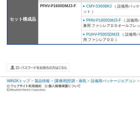
PFHV-P1600DMJ3-F
CMY-S300BKJ
（ 設備用パッケ
ット ）
セット構成品
PFAV-P1600DMJ3-F
（ 設備用
兼用 ファシレアＤＤオールフレッ
PUHV-P500SDMJ3
（ 設備用パ
用 ファシレアＤＤ ）
WIN2Kトップ
製品情報
[業務用]空調・換気
設備用パッケージエアコン