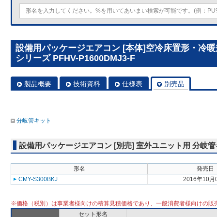
設備用パッケージエアコン [本体]空冷床置形・冷
シリーズ PFHV-P1600DMJ3-F
製品概要
技術資料
仕様表
別売品
分岐管キット
設備用パッケージエアコン [別売] 室外ユニット用 分岐
形名
発売日
CMY-S300BKJ
2016年10月
※価格（税別）は事業者様向けの積算見積価格であり、一般消費者様向けの販
セット形名