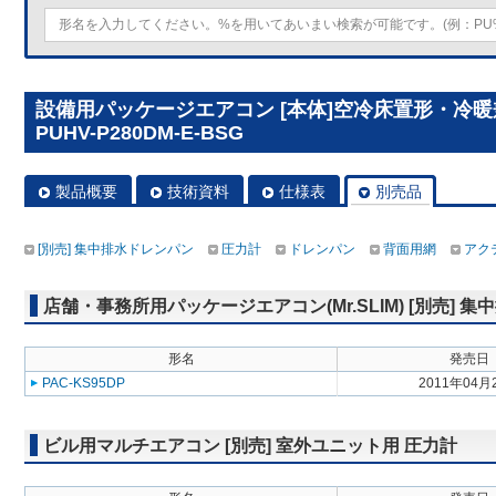
設備用パッケージエアコン [本体]空冷床置形・冷
PUHV-P280DM-E-BSG
製品概要
技術資料
仕様表
別売品
[別売] 集中排水ドレンパン
圧力計
ドレンパン
背面用網
アク
店舗・事務所用パッケージエアコン(Mr.SLIM) [別売] 
形名
発売日
PAC-KS95DP
2011年04月
ビル用マルチエアコン [別売] 室外ユニット用 圧力計