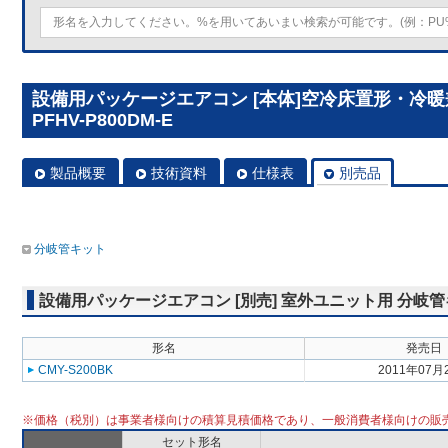
設備用パッケージエアコン [本体]空冷床置形・冷
PFHV-P800DM-E
製品概要
技術資料
仕様表
別売品
分岐管キット
設備用パッケージエアコン [別売] 室外ユニット用 分岐
形名
発売日
CMY-S200BK
2011年07月
※価格（税別）は事業者様向けの積算見積価格であり、一般消費者様向けの販
セット形名