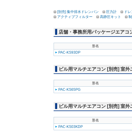
[別売] 集中排水ドレンパン
圧力計
ドレ
アクティブフィルター
高静圧キット
制
店舗・事務所用パッケージエアコン(Mr
形名
PAC-KS93DP
ビル用マルチエアコン [別売] 室
形名
PAC-KS65PG
ビル用マルチエアコン [別売] 室
形名
PAC-KS03KDP