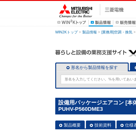
WIN2Kトップ
製品情報
[業務用]空調・換気
形名から製品情報を探す
設備用パッケージエアコン [本
PUHV-P560DME3
製品概要
技術資料
仕様