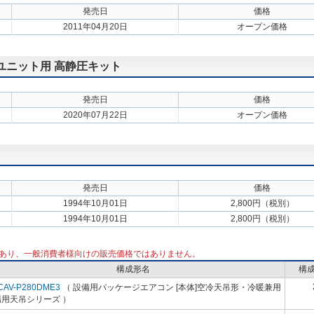
発売日
価格
2011年04月20日
オープン価格
外ユニット用 高静圧キット
発売日
価格
2020年07月22日
オープン価格
発売日
価格
1994年10月01日
2,800円（税別）
1994年10月01日
2,800円（税別）
あり、一般消費者様向けの販売価格ではありません。
構成形名
構
CAV-P280DME3
（ 設備用パッケージエアコン [本体]空冷天吊形・冷暖兼用
場用天吊シリーズ ）