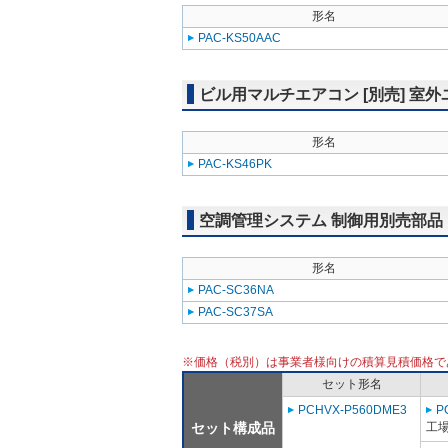
形名
PAC-KS50AAC
ビル用マルチエアコン [別売] 室
形名
PAC-KS46PK
空調管理システム 制御用別売部品
形名
PAC-SC36NA
PAC-SC37SA
※価格（税別）は事業者様向けの積算見積価格で
セット形名
PCHVX-P560DME3
P
セット構成品
工