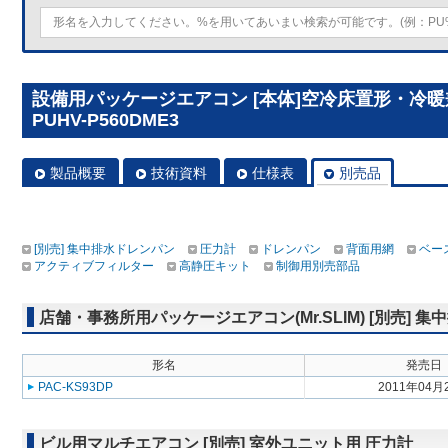
設備用パッケージエアコン [本体]空冷床置形・冷
PUHV-P560DME3
製品概要
技術資料
仕様表
別売品
[別売] 集中排水ドレンパン
圧力計
ドレンパン
背面用網
ベー
アクティブフィルター
高静圧キット
制御用別売部品
店舗・事務所用パッケージエアコン(Mr.SLIM) [別売] 
形名
発売日
PAC-KS93DP
2011年04月
ビル用マルチエアコン [別売] 室外ユニット用 圧力計