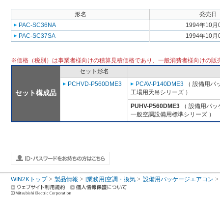
形名
発売日
PAC-SC36NA
1994年10月
PAC-SC37SA
1994年10月
※価格（税別）は事業者様向けの積算見積価格であり、一般消費者様向けの販
セット形名
PCHVD-P560DME3
PCAV-P140DME3
（ 設備用パ
セット構成品
工場用天吊シリーズ ）
PUHV-P560DME3
（ 設備用パッ
一般空調設備用標準シリーズ ）
WIN2Kトップ
製品情報
[業務用]空調・換気
設備用パッケージエアコン