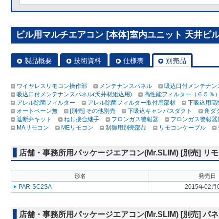
ビル用マルチエアコン [本体]室内ユニット 天井ビルトイ
製品概要
技術資料
仕様表
別売品
ワイヤレスリモコン操作部
メンテナンスパネル
吸込口付メンテナン
吸込口付メンテナンスパネル(天井材組込用)
高性能フィルター（６５％
アレル除菌フィルター
アレル除菌フィルター取付用部材
下吸込用高
オートベーン無
[別売] その他別売
下吸込キャンパスダクト
角ダ
遮断弁キット
ねじ接合継手
フロンガス警報器
フロンガス警報器
MAリモコン
MEリモコン
制御用別売部品
リモコンケーブル
店舗・事務所用パッケージエアコン(Mr.SLIM) [別売]
形名
発売日
PAR-SC2SA
2015年02月
店舗・事務所用パッケージエアコン(Mr.SLIM) [別売] 