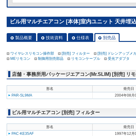
ビル用マルチエアコン [本体]室内ユニット 天井埋込形 P
製品概要
技術資料
仕様表
別売品
ワイヤレスリモコン操作部
[別売] フィルター
[別売] ドレンアップメ
MEリモコン
制御用別売部品
リモコンケーブル
受光アダプタ
店舗・事務所用パッケージエアコン(Mr.SLIM) [別売]
形名
発売日
PAR-SL9MA
2004年08月
ビル用マルチエアコン [別売] フィルター
形名
発売日
PAC-KE35AF
1997年12月