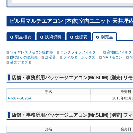
ビル用マルチエアコン [本体]室内ユニット 天井埋込形 
製品概要
技術資料
仕様表
別売品
ワイヤレスリモコン操作部
ロングライフフィルター
高性能フィルタ
[別売] その他別売
加湿器
フィルターボックス
MAリモコン
M
受光アダプタ
店舗・事務所用パッケージエアコン(Mr.SLIM) [別売]
形名
発売日
PAR-SC2SA
2015年02月
店舗・事務所用パッケージエアコン(Mr.SLIM) [別売]
形名
発売日