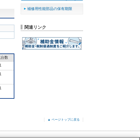
補修用性能部品の保有期限
関連リンク
成台数
1
1
1
▲ ページトップに戻る