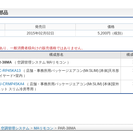
部品
発売日
価格
2015年02月02日
5,200円（税別）
あり、一般消費者様向けの販売価格ではありません。
構成形名
構
R-38MA
（ 空調管理システム MAリモコン ）
C-RP45KA13
（ 店舗・事務所用パッケージエアコン(Mr.SLIM) [本体]天吊形
イヤード>室内 ）
U-CRMP45KA4
（ 店舗・事務所用パッケージエアコン(Mr.SLIM) [本体]室外
ット スリム冷房専用 ）
空調管理システム
MAリモコン
PAR-38MA