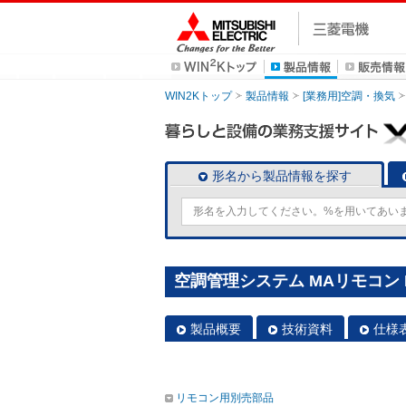
WIN2Kトップ
製品情報
[業務用]空調・換気
形名から製品情報を探す
空調管理システム MAリモコン P
製品概要
技術資料
仕様
リモコン用別売部品