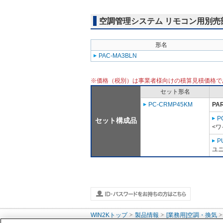
空調管理システム リモコン用別売
形名
PAC-MA3BLN
※価格（税別）は事業者様向けの積算見積価格で
セット形名
PC-CRMP45KM
PA
P
セット構成品
<ワ
P
ユニ
WIN2Kトップ
製品情報
[業務用]空調・換気