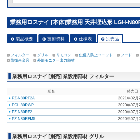
業務用ロスナイ [本体]業務用 天井埋込形 LGH-N80R
製品概要
技術資料
仕様表
別売品
フィルター
グリル
リモコン
虫侵入防止ユニット
フード
防振吊金具
外部モニター出力部材
業務用ロスナイ [別売] 業設用部材 フィルター
形名
発売日
PZ-N80RF2A
2021年02月
PGL-80RWP
2020年07月
PZ-N80RF2
2020年07月
PZ-N80RFM5
2020年07月
業務用ロスナイ [別売] 業設用部材 グリル