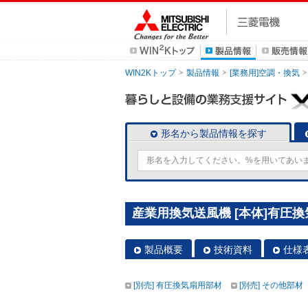
WIN2Kトップ
製品情報
[業務用]空調・換気
形名から製品情報を探す
産業用換気送風機 [本体]有圧換気扇
製品概要
技術資料
仕様
[別売] 有圧換気扇用部材
[別売] その他部材