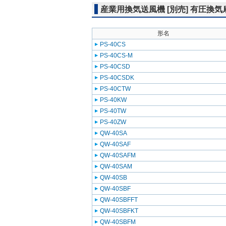
産業用換気送風機 [別売] 有圧換
形名
PS-40CS
PS-40CS-M
PS-40CSD
PS-40CSDK
PS-40CTW
PS-40KW
PS-40TW
PS-40ZW
QW-40SA
QW-40SAF
QW-40SAFM
QW-40SAM
QW-40SB
QW-40SBF
QW-40SBFFT
QW-40SBFKT
QW-40SBFM