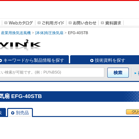
産業用換気送風機
[本体]有圧換気扇
EFG-40STB
キーワードから製品情報を探す
技術資料を探す
 EFG-40STB
表
別売品