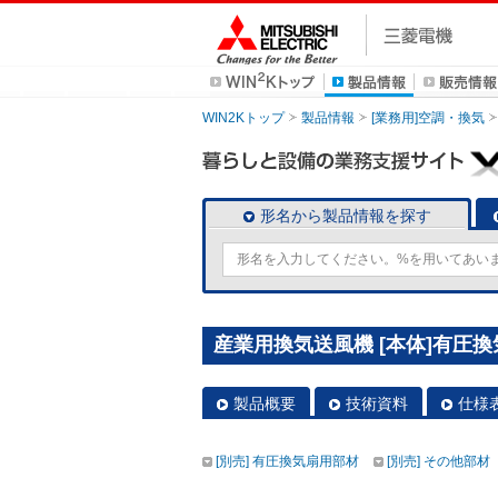
WIN2Kトップ
製品情報
[業務用]空調・換気
形名から製品情報を探す
産業用換気送風機 [本体]有圧換気扇
製品概要
技術資料
仕様
[別売] 有圧換気扇用部材
[別売] その他部材