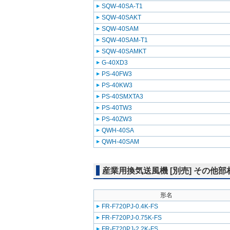
SQW-40SA-T1
SQW-40SAKT
SQW-40SAM
SQW-40SAM-T1
SQW-40SAMKT
G-40XD3
PS-40FW3
PS-40KW3
PS-40SMXTA3
PS-40TW3
PS-40ZW3
QWH-40SA
QWH-40SAM
産業用換気送風機 [別売] その他部
形名
FR-F720PJ-0.4K-FS
FR-F720PJ-0.75K-FS
FR-F720PJ-2.2K-FS