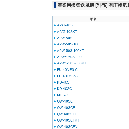
産業用換気送風機 [別売] 有圧換
形名
APAT-40S
APAT-40SKT
APW-50S
APW-50S-100
APW-50S-100KT
APWS-50S-100
APWS-50S-100KT
FU-40MFS-C
FU-40PSFS-C
KD-40S
KD-40SC
MD-40T
QW-40SC
QW-40SCF
QW-40SCFFT
QW-40SCFKT
QW-40SCFM