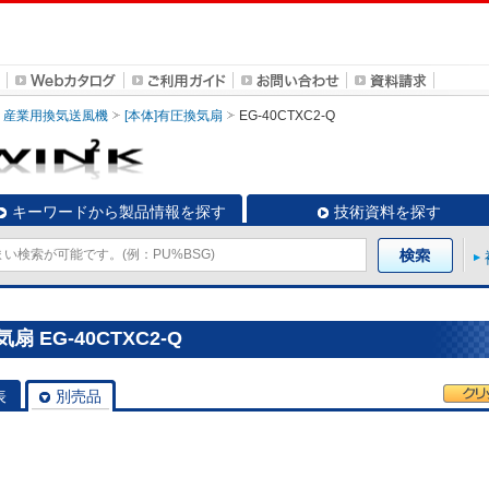
産業用換気送風機
[本体]有圧換気扇
EG-40CTXC2-Q
キーワードから製品情報を探す
技術資料を探す
 EG-40CTXC2-Q
表
別売品