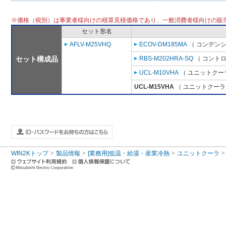
※価格（税別）は事業者様向けの積算見積価格であり、一般消費者様向けの販
セット形名
AFLV-M25VHQ
ECOV-DM185MA
（ コンデンシ
セット構成品
RBS-M202HRA-SQ
（ コントロ
UCL-M10VHA
（ ユニットクーラ
UCL-M15VHA
（ ユニットクーラ 
WIN2Kトップ
製品情報
[業務用]低温・給湯・産業冷熱
ユニットクーラ