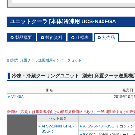
ユニットクーラ [本体]冷凍用 UCS-N40FGA
製品概要
技術資料
仕様表
別売品
[別売] 床置クーラ送風機用インバータセット
冷凍・冷蔵クーリングユニット [別売] 床置クーラ送風
形名
発売日
VJ-40A
2015年10月
※価格（税別）は事業者様向けの積算見積価格であり、一般消費者様向けの販
セット形名
AFSV-SN40FGH-D-
AFSV-SN40H-BSG
（ コンデン
BSG-R
EK-60A
（ 冷凍・冷蔵クーリング