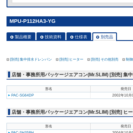
MPU-P112HA3-YG
製品概要
技術資料
仕様表
別売品
[別売] 集中排水ドレンパン
[別売] ヒーター
[別売] その他別売
制御
店舗・事務所用パッケージエアコン(Mr.SLIM) [別売] 
形名
発売日
PAC-SG64DP
2002年10月
店舗・事務所用パッケージエアコン(Mr.SLIM) [別売] ヒ
形名
発売日
PAC-SH35BH
2004年10月