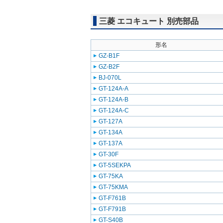
三菱 エコキュート 別売部品
形名
GZ-B1F
GZ-B2F
BJ-070L
GT-124A-A
GT-124A-B
GT-124A-C
GT-127A
GT-134A
GT-137A
GT-30F
GT-5SEKPA
GT-75KA
GT-75KMA
GT-F761B
GT-F791B
GT-S40B