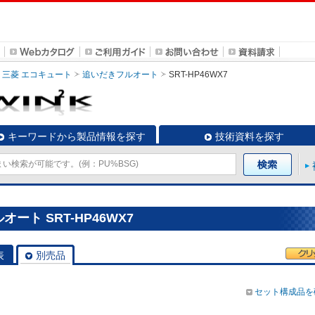
三菱 エコキュート
追いだきフルオート
SRT-HP46WX7
キーワードから製品情報を探す
技術資料を探す
ート SRT-HP46WX7
表
別売品
セット構成品を