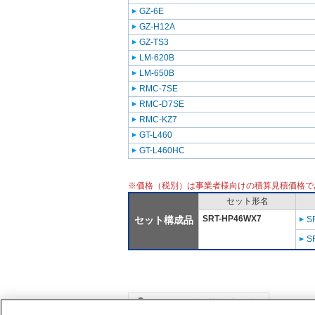
GZ-6E
GZ-H12A
GZ-TS3
LM-620B
LM-650B
RMC-7SE
RMC-D7SE
RMC-KZ7
GT-L460
GT-L460HC
※価格（税別）は事業者様向けの積算見積価格で
セット形名
SRT-HP46WX7
セット構成品
S
S