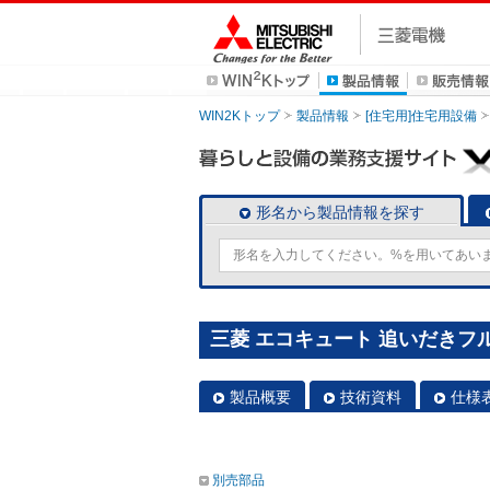
WIN2Kトップ
製品情報
[住宅用]住宅用設備
形名から製品情報を探す
三菱 エコキュート 追いだきフルオ
製品概要
技術資料
仕様
別売部品