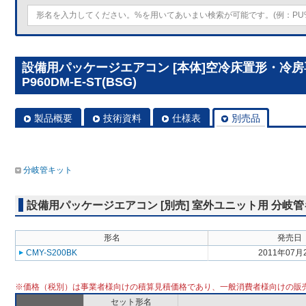
設備用パッケージエアコン [本体]空冷床置形・冷房専
P960DM-E-ST(BSG)
製品概要
技術資料
仕様表
別売品
分岐管キット
設備用パッケージエアコン [別売] 室外ユニット用 分岐
形名
発売日
CMY-S200BK
2011年07月
※価格（税別）は事業者様向けの積算見積価格であり、一般消費者様向けの販
セット形名