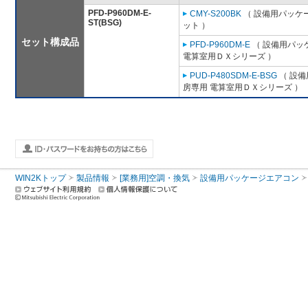
PFD-P960DM-E-
CMY-S200BK
（ 設備用パッケー
ST(BSG)
ット ）
セット構成品
PFD-P960DM-E
（ 設備用パッ
電算室用ＤＸシリーズ ）
PUD-P480SDM-E-BSG
（ 設備
房専用 電算室用ＤＸシリーズ ）
WIN2Kトップ
製品情報
[業務用]空調・換気
設備用パッケージエアコン