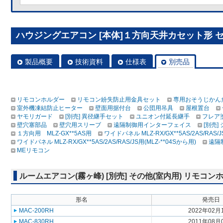
ハウジングエアコン [本体]１方向天井カセット形 セット
製品概要
技術資料
仕様表
別売品
リモコンホルダー
リモコン紛失防止用金具セット
専用おそうじかん
室外機凍結防止ヒーター
壁面用据付台
公団用吊具
屋根置台
ヤモリガード
[別売] 異径継手セット
ユニオン付延長継手
フレア
壁穴塞部品
壁穴用スリーブ
遠隔制御用インターフェイス
[別売
１方向用 MLZ-GX**5AS用
ワイドパネル MLZ-RX/GX**5AS/2AS/RAS/
ワイドパネル MLZ-RX/GX**5AS/2AS/RAS/JS用(MLZ-**04Sから用)
遠隔
MEリモコン
ルームエアコン(霧ヶ峰) [別売] その他(室内用) リモコン
形名
発売日
MAC-200RH
2022年02月
MAC-830RH
2011年08月