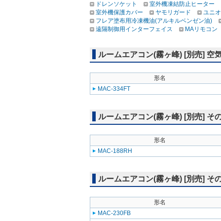
ドレンソケット
室外機凍結防止ヒーター
室外機保護カバー
ヤモリガード
ユニオ
フレア塗布用冷凍機油(アルキルベンゼン油)
遠隔制御用インターフェイス
MAリモコン
ルームエアコン(霧ヶ峰) [別売]
形名
MAC-334FT
ルームエアコン(霧ヶ峰) [別売] そ
形名
MAC-188RH
ルームエアコン(霧ヶ峰) [別売] 
形名
MAC-230FB