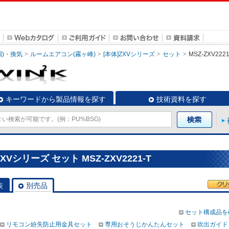
調)・換気
ルームエアコン(霧ヶ峰)
[本体]ZXVシリーズ
セット
MSZ-ZXV2221
キーワードから製品情報を探す
技術資料を探す
Vシリーズ セット MSZ-ZXV2221-T
表
別売品
セット構成品を
リモコン紛失防止用金具セット
専用おそうじかんたんセット
吹出ガイド