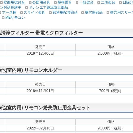
壁面用据付台
公団用吊具
屋根置台
一段架台
二段架台
日除
ン付延長継手
ドレンエア逆流防止部品
アース棒
スライド金具
窓利用配管部品
壁穴塞部品
壁穴用スリー
MEリモコン
 空気清浄フィルター 帯電ミクロフィルター
発売日
価格
2019年12月06日
2,500円（税別）
の他(室内用) リモコンホルダー
発売日
価格
2018年11月01日
700円（税別）
その他(室内用) リモコン紛失防止用金具セット
発売日
価格
2022年02月18日
9,000円（税別）