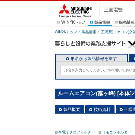
WIN2Kトップ
製品情報
[住宅用]エアコン(空
形名から製品情報を探す
ルームエアコン(霧ヶ峰) [本体]ZX
製品概要
技術資料
仕様
帯電ミクロフィルター
リモコンホルダー