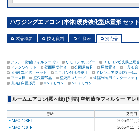
ハウジングエアコン [本体]暖房強化型床置形 セット MF
製品概要
技術資料
仕様表
別売品
アレル・除菌フィルター(小)
リモコンホルダー
リモコン紛失防止用
ドレンソケット
壁面用据付台
公団用吊具
屋根置台
一段架台
[別売] 異径継手セット
ユニオン付延長継手
ドレンエア逆流防止部品
アース棒
壁穴塞部品
壁穴用スリーブ
遠隔制御用インターフェイ
[別売] 床置形用
MAリモコン
MEリモコン
ルームエアコン(霧ヶ峰) [別売] 空気清浄フィルター アレ
形名
発売日
MAC-408FT
2005年11月
MAC-426TF
2005年11月