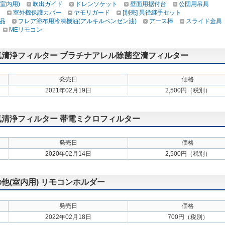
(室内用)
吹出ガイド
ドレンソケット
壁面用据付台
公団用吊具
け
室外機保護カバー
ヤモリガード
[別売] 異径継手セット
品
フレア塗布用冷凍機油(アルキルベンゼン油)
アース棒
スライド金具
MEリモコン
 空気清浄フィルター プラチナアレル除菌空清フィルター
発売日
価格
2021年02月19日
2,500円（税別）
 空気清浄フィルター 帯電ミクロフィルター
発売日
価格
2020年02月14日
2,500円（税別）
の他(室内用) リモコンホルダー
発売日
価格
2022年02月18日
700円（税別）