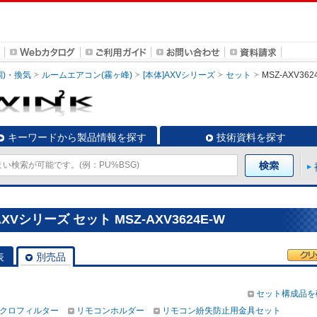
調)・換気
ルームエアコン(霧ヶ峰)
[本体]AXVシリーズ
セット
MSZ-AXV362
キーワードから製品情報を探す
技術資料を探す
Vシリーズ セット MSZ-AXV3624E-W
表
別売品
セット構成品を
クロフィルター
リモコンホルダー
リモコン紛失防止用金具セット