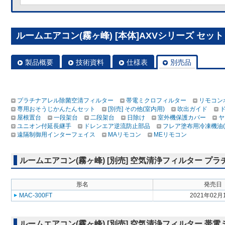
ルームエアコン(霧ヶ峰) [本体]AXVシリーズ セット MS
製品概要
技術資料
仕様表
別売品
プラチナアレル除菌空清フィルター
帯電ミクロフィルター
リモコン
専用おそうじかんたんセット
[別売] その他(室内用)
吹出ガイド
屋根置台
一段架台
二段架台
日除け
室外機保護カバー
ヤ
ユニオン付延長継手
ドレンエア逆流防止部品
フレア塗布用冷凍機油(
遠隔制御用インターフェイス
MAリモコン
MEリモコン
ルームエアコン(霧ヶ峰) [別売] 空気清浄フィルター 
形名
発売日
MAC-300FT
2021年02月
ルームエアコン(霧ヶ峰) [別売] 空気清浄フィルター 帯