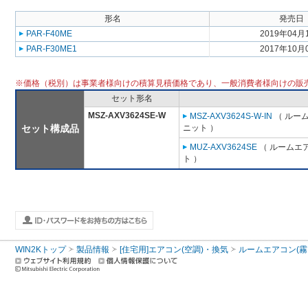
形名
発売日
PAR-F40ME
2019年04月
PAR-F30ME1
2017年10月
※価格（税別）は事業者様向けの積算見積価格であり、一般消費者様向けの販
セット形名
MSZ-AXV3624SE-W
MSZ-AXV3624S-W-IN
（ ルーム
セット構成品
ニット ）
MUZ-AXV3624SE
（ ルームエア
ト ）
WIN2Kトップ
製品情報
[住宅用]エアコン(空調)・換気
ルームエアコン(霧