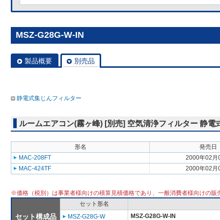
MSZ-G28G-W-IN
製品概要
別売品
静電式集じんフィルター
ルームエアコン(霧ヶ峰) [別売] 空気清浄フィルター 静
形名
発売日
MAC-208FT
2000年02月
MAC-424TF
2000年02月
※価格（税別）は事業者様向けの積算見積価格であり、一般消費者様向けの販
セット形名
セット構成品
MSZ-G28G-W-IN
MSZ-G28G-W