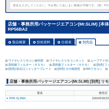
店舗・事務所用パッケージエアコン(Mr.SLIM) [本
RP56BA2
製品概要
技術資料
仕様表
別売品
ワイヤレスリモコン操作部
ワイヤレスリモコンキット
ムーブアイ付
高性能フィルター（６５％）
高性能フィルター（９０％）
[別売] 
[別売] 吹出口シャッタープレート
[別売] その他別売
MAリモコン
店舗・事務所用パッケージエアコン(Mr.SLIM) [別売]
形名
発売日
PAR-SL9MA
2004年08月